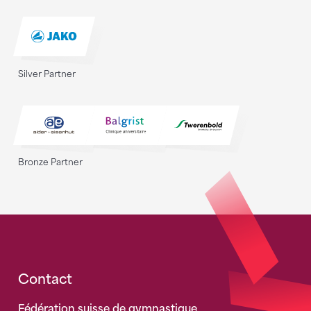
Silver Partner
Bronze Partner
Fusszeile
Contact
Fédération suisse de gymnastique