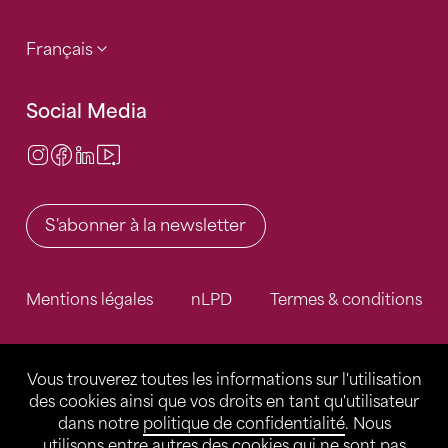
Français
Social Media
Instagram
Facebook
LinkedIn
Video Center
S'abonner à la newsletter
Mentions légales
nLPD
Termes & conditions
Vous trouverez toutes les informations sur l'utilisation
des cookies ainsi que vos droits en tant qu'utilisateur
dans notre
politique de confidentialité
. Nous
utilisons entre autres des cookies qui ne sont pas