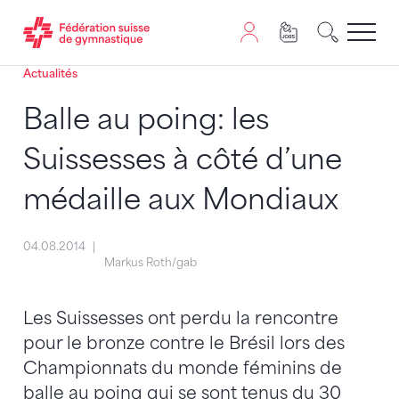
Actualités
Passer au contenu
Naviguer vers le plan du siten
JavaScript est nécessaire pour naviguer sur ce site. Vous
Balle au poing: les
Suissesses à côté d’une
médaille aux Mondiaux
04.08.2014
Markus Roth/gab
Les Suissesses ont perdu la rencontre
pour le bronze contre le Brésil lors des
Championnats du monde féminins de
balle au poing qui se sont tenus du 30