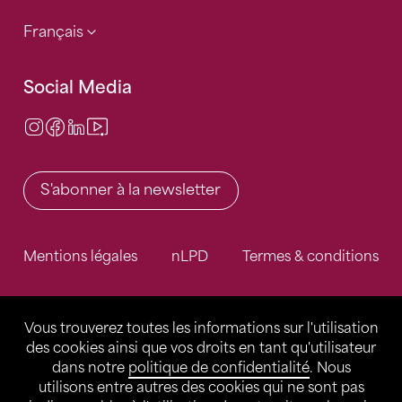
Français
Social Media
Instagram
Facebook
LinkedIn
Video Center
S'abonner à la newsletter
Mentions légales
nLPD
Termes & conditions
Vous trouverez toutes les informations sur l'utilisation
des cookies ainsi que vos droits en tant qu'utilisateur
dans notre
politique de confidentialité
. Nous
utilisons entre autres des cookies qui ne sont pas