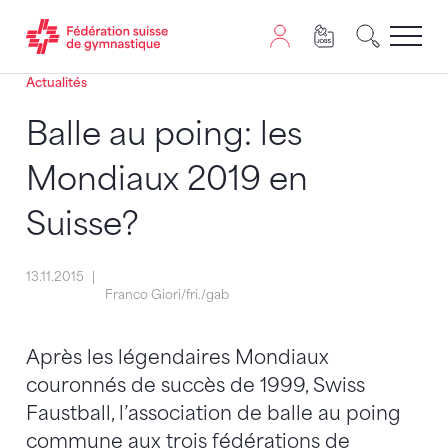
Actualités
Passer au contenu
Naviguer vers le plan du siten
JavaScript est nécessaire pour naviguer sur ce site. Vous
Balle au poing: les
Mondiaux 2019 en
Suisse?
13.11.2015
Franco Giori/fri./gab
Après les légendaires Mondiaux
couronnés de succès de 1999, Swiss
Faustball, l’association de balle au poing
commune aux trois fédérations de