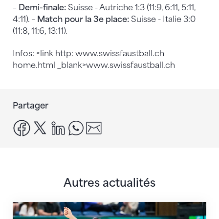
–
Demi-finale:
Suisse - Autriche 1:3 (11:9, 6:11, 5:11,
4:11). –
Match pour la 3e place:
Suisse - Italie 3:0
(11:8, 11:6, 13:11).
Infos: <link http: www.swissfaustball.ch
home.html _blank>www.swissfaustball.ch
Partager
facebook
x
linkedin
whatsapp
email
Autres actualités
Prochaine étape : les Championnats du monde