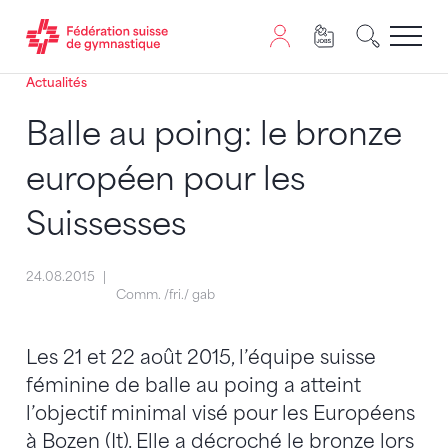
Actualités
Passer au contenu
Naviguer vers le plan du siten
JavaScript est nécessaire pour naviguer sur ce site. Vous
Balle au poing: le bronze
européen pour les
Suissesses
24.08.2015
Comm. /fri./ gab
Les 21 et 22 août 2015, l’équipe suisse
féminine de balle au poing a atteint
l’objectif minimal visé pour les Européens
à Bozen (It). Elle a décroché le bronze lors