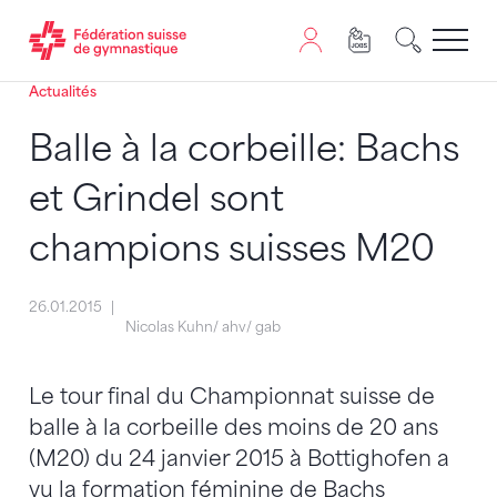
Actualités
Passer au contenu
Naviguer vers le plan du siten
JavaScript est nécessaire pour naviguer sur ce site. Vous
Balle à la corbeille: Bachs
et Grindel sont
champions suisses M20
26.01.2015
Nicolas Kuhn/ ahv/ gab
Le tour final du Championnat suisse de
balle à la corbeille des moins de 20 ans
(M20) du 24 janvier 2015 à Bottighofen a
vu la formation féminine de Bachs