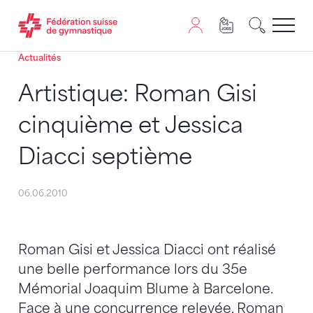
Actualités
Passer au contenu
Naviguer vers le plan du siten
JavaScript est nécessaire pour naviguer sur ce site. Vous
Artistique: Roman Gisi
cinquième et Jessica
Diacci septième
06.06.2010
Roman Gisi et Jessica Diacci ont réalisé
une belle performance lors du 35e
Mémorial Joaquim Blume à Barcelone.
Face à une concurrence relevée, Roman