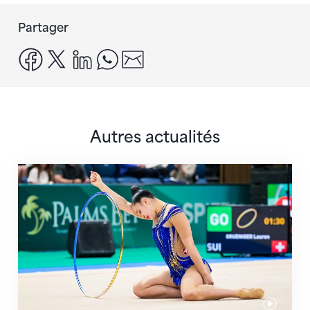
Partager
facebook
x
linkedin
whatsapp
email
Autres actualités
Prochaine étape : les Championnats du monde