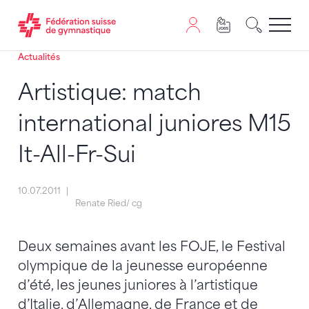
Actualités
Passer au contenu
Naviguer vers le plan du siten
JavaScript est nécessaire pour naviguer sur ce site. Vous
Artistique: match
international juniores M15
It-All-Fr-Sui
10.07.2011
Renate Ried/ cg
Deux semaines avant les FOJE, le Festival
olympique de la jeunesse européenne
d’été, les jeunes juniores à l’artistique
d’Italie, d’Allemagne, de France et de