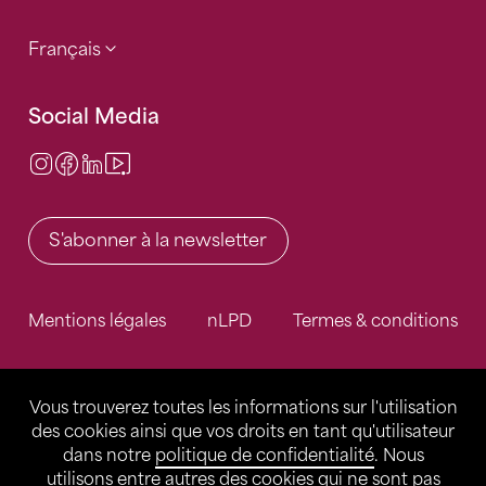
Français
Social Media
Instagram
Facebook
LinkedIn
Video Center
S'abonner à la newsletter
Mentions légales
nLPD
Termes & conditions
Vous trouverez toutes les informations sur l'utilisation
des cookies ainsi que vos droits en tant qu'utilisateur
dans notre
politique de confidentialité
. Nous
utilisons entre autres des cookies qui ne sont pas