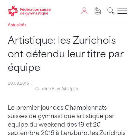
Actualités
Passer au contenu
Naviguer vers le plan du siten
JavaScript est nécessaire pour naviguer sur ce site. Vous
Artistique: les Zurichois
ont défendu leur titre par
équipe
20.09.2015
Caroline Blum/ahv/gab
Le premier jour des Championnats
suisses de gymnastique artistique par
équipe du weekend des 19 et 20
septembre 2015 à Lenzburg, les Zurichois