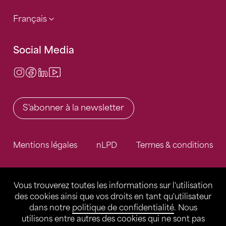
Français
Social Media
Instagram
Facebook
LinkedIn
Video Center
S'abonner à la newsletter
Mentions légales
nLPD
Termes & conditions
Vous trouverez toutes les informations sur l'utilisation
des cookies ainsi que vos droits en tant qu'utilisateur
dans notre
politique de confidentialité
. Nous
utilisons entre autres des cookies qui ne sont pas