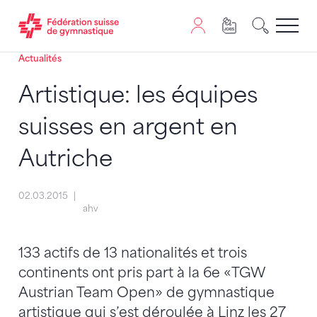
Actualités
Passer au contenu
Naviguer vers le plan du siten
JavaScript est nécessaire pour naviguer sur ce site. Vous
Artistique: les équipes
suisses en argent en
Autriche
02.03.2015
ahv
133 actifs de 13 nationalités et trois
continents ont pris part à la 6e «TGW
Austrian Team Open» de gymnastique
artistique qui s’est déroulée à Linz les 27