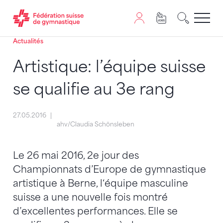
Actualités
Passer au contenu
Naviguer vers le plan du siten
JavaScript est nécessaire pour naviguer sur ce site. Vous
Artistique: l’équipe suisse
se qualifie au 3e rang
27.05.2016
ahv/Claudia Schönsleben
Le 26 mai 2016, 2e jour des
Championnats d’Europe de gymnastique
artistique à Berne, l‘équipe masculine
suisse a une nouvelle fois montré
d’excellentes performances. Elle se