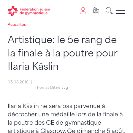
Actualités
Passer au contenu
Naviguer vers le plan du siten
JavaScript est nécessaire pour naviguer sur ce site. Vous
Artistique: le 5e rang de
la finale à la poutre pour
Ilaria Käslin
05.08.2018
Thomas Ditzler/vg
Ilaria Käslin ne sera pas parvenue à
décrocher une médaille lors de la finale à
la poutre des CE de gymnastique
artistique à Glasgow. Ce dimanche 5 août,