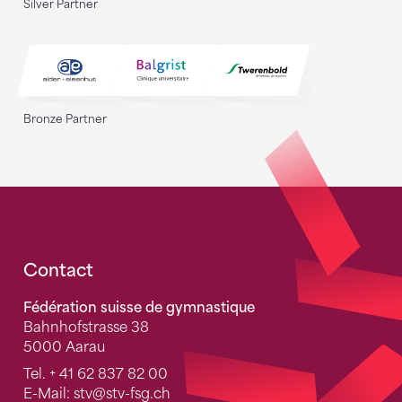
Silver Partner
Bronze Partner
Fusszeile
Contact
Fédération suisse de gymnastique
Bahnhofstrasse 38
5000 Aarau
Tel.
+ 41 62 837 82 00
E-Mail:
stv
@stv-fsg.ch