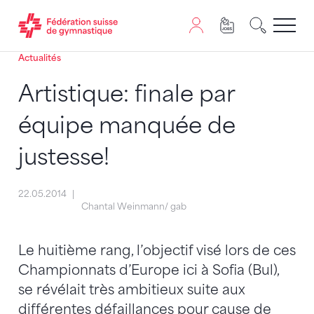
Actualités
Passer au contenu
Naviguer vers le plan du siten
JavaScript est nécessaire pour naviguer sur ce site. Vous
Artistique: finale par
équipe manquée de
justesse!
22.05.2014
Chantal Weinmann/ gab
Le huitième rang, l’objectif visé lors de ces
Championnats d’Europe ici à Sofia (Bul),
se révélait très ambitieux suite aux
différentes défaillances pour cause de