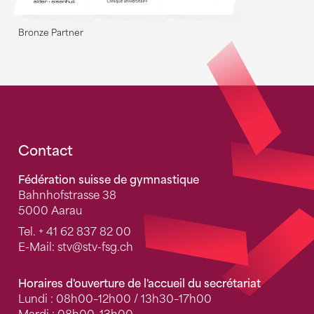
Bronze Partner
Fusszeile
Contact
Fédération suisse de gymnastique
Bahnhofstrasse 38
5000 Aarau
Tel.
+ 41 62 837 82 00
E-Mail:
stv
@stv-fsg.ch
Horaires d'ouverture de l'accueil du secrétariat
Lundi : 08h00–12h00 / 13h30–17h00