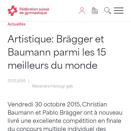
Actualités
Passer au contenu
Naviguer vers le plan du siten
JavaScript est nécessaire pour naviguer sur ce site. Vous
Artistique: Brägger et
Baumann parmi les 15
meilleurs du monde
31.10.2015
Alexandra Herzog/ gab
Vendredi 30 octobre 2015, Christian
Baumann et Pablo Brägger ont à nouveau
livré une excellente compétition en finale
du concours multiple individuel des