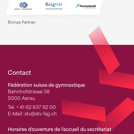
Bronze Partner
Fusszeile
Contact
Fédération suisse de gymnastique
Bahnhofstrasse 38
5000 Aarau
Tel.
+ 41 62 837 82 00
E-Mail:
stv
@stv-fsg.ch
Horaires d'ouverture de l'accueil du secrétariat