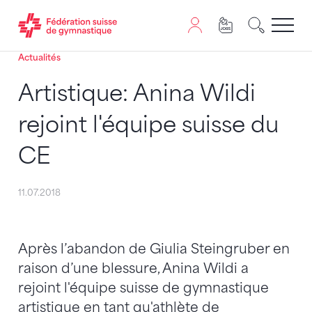
Actualités
Passer au contenu
Naviguer vers le plan du siten
JavaScript est nécessaire pour naviguer sur ce site. Vous
Artistique: Anina Wildi
rejoint l'équipe suisse du
CE
11.07.2018
Après l’abandon de Giulia Steingruber en
raison d’une blessure, Anina Wildi a
rejoint l'équipe suisse de gymnastique
artistique en tant qu'athlète de