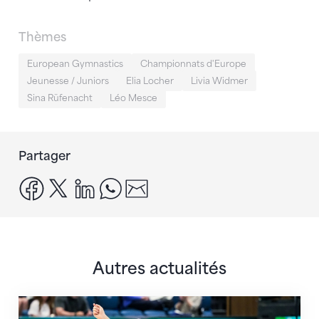
Thèmes
European Gymnastics
Championnats d'Europe
Jeunesse / Juniors
Elia Locher
Livia Widmer
Sina Rüfenacht
Léo Mesce
Partager
facebook
x
linkedin
whatsapp
email
Autres actualités
Prochaine étape : les Championnats du monde