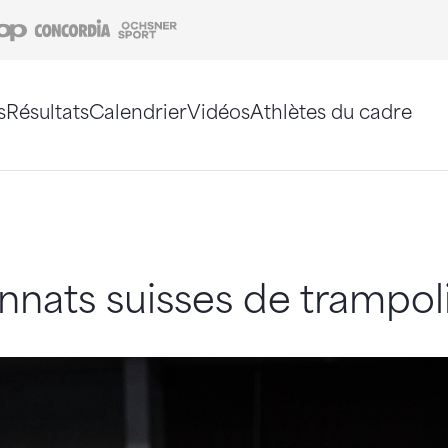
Coop
Concordia
Ochsner Sport
s
Résultats
Calendrier
Vidéos
Athlètes du cadre
e. Vous pouvez également utiliser le plan du site 
nats suisses de trampol