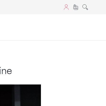
sans JavaScript.
ine