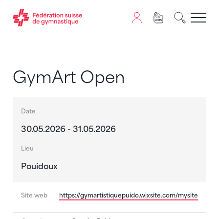
Passer au contenu
Naviguer vers le plan du siten
JavaScript est nécessaire pour naviguer sur ce site. Vous
GymArt Open
Date
30.05.2026 - 31.05.2026
Lieu
Pouidoux
Site web
https://gymartistiquepuido.wixsite.com/mysite