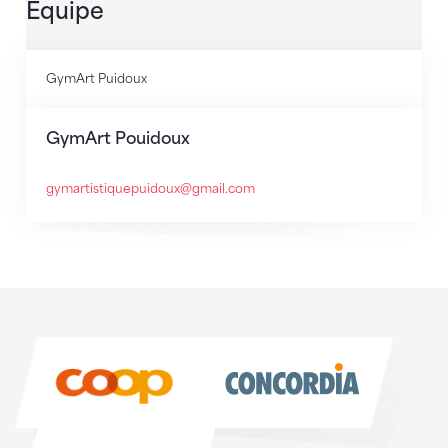
Équipe
GymArt Puidoux
GymArt Pouidoux
gymartistiquepuidoux@gmail.com
Sponsoren
Sponsoren