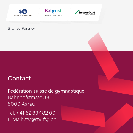
Bronze Partner
Fusszeile
Contact
Fédération suisse de gymnastique
Bahnhofstrasse 38
5000 Aarau
Tel.
+ 41 62 837 82 00
E-Mail:
stv
@stv-fsg.ch