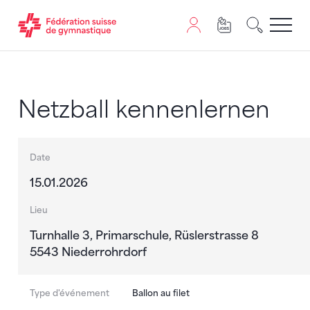
Passer au contenu
Naviguer vers le plan du siten
JavaScript est nécessaire pour naviguer sur ce site. Vous
Netzball kennenlernen
Date
15.01.2026
Lieu
Turnhalle 3, Primarschule, Rüslerstrasse 8
5543 Niederrohrdorf
Type d'événement
Ballon au filet