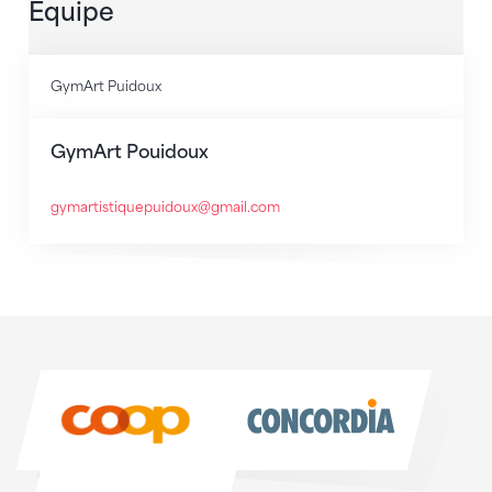
Équipe
GymArt Puidoux
GymArt Pouidoux
gymartistiquepuidoux@gmail.com
Sponsoren
Sponsoren