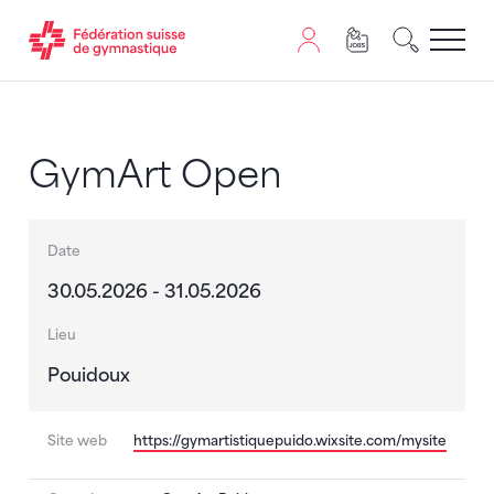
Passer au contenu
Naviguer vers le plan du siten
JavaScript est nécessaire pour naviguer sur ce site. Vous
GymArt Open
Date
30.05.2026 - 31.05.2026
Lieu
Pouidoux
Site web
https://gymartistiquepuido.wixsite.com/mysite