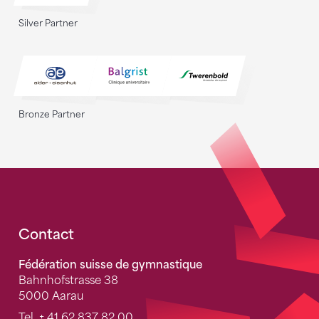
Silver Partner
Bronze Partner
Fusszeile
Contact
Fédération suisse de gymnastique
Bahnhofstrasse 38
5000 Aarau
Tel.
+ 41 62 837 82 00