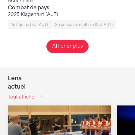
Actif / Elite
Combat de pays
2025 Klagenfurt (AUT)
1e équipe (SUI-AUT)
2e concours multiple (SUI-AUT)
Afficher plus
Lena
actuel
Tout afficher
En route pour Zagreb avec des objectifs clairs
Martina