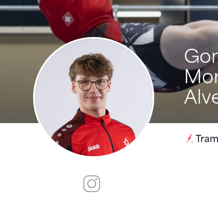
Gon
Mor
Alv
Tram
Instagram