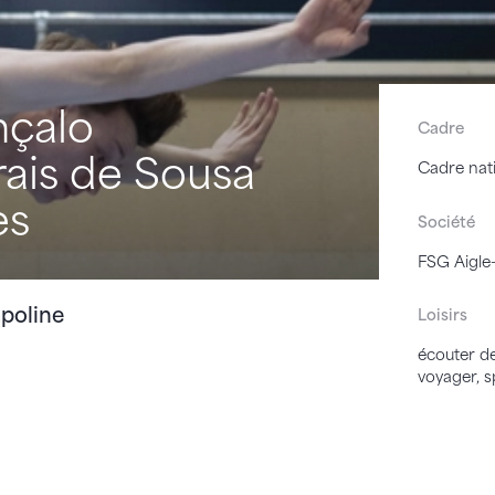
çalo
Cadre
ais de Sousa
Cadre nat
es
Société
FSG Aigle-
poline
Loisirs
écouter de
voyager, s