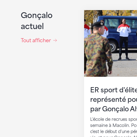
ER sport d'élite : 
Gonçalo
actuel
Tout afficher
ER sport d'élit
représenté pou
par Gonçalo A
L'école de recrues sport
semaine à Macolin. Pou
c'est le début d'une p