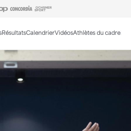
Coop
Concordia
Ochsner Sport
s
Résultats
Calendrier
Vidéos
Athlètes du cadre
e. Vous pouvez également utiliser le plan du site 