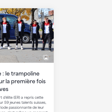
le trampoline représenté pour la première fois par
e : le trampoline
r la première fois
lves
 d'élite (ER) a repris cette
r 59 jeunes talents suisses,
ériode passionnante de leur