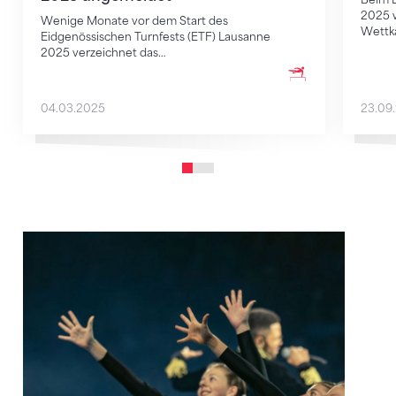
2025 w
Wenige Monate vor dem Start des
Wettk
Eidgenössischen Turnfests (ETF) Lausanne
2025 verzeichnet das…
04.03.2025
23.09