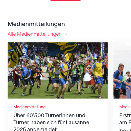
Medienmitteilungen
Alle Medienmitteilungen
Über 60’500 Turnerinnen und Turner haben sich für
Erstmal
Medienmitteilung
Medie
Über 60’500 Turnerinnen und
Erst
Turner haben sich für Lausanne
am E
2025 angemeldet
Beim E