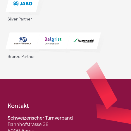
Silver Partner
Bronze Partner
Fusszeile
Kontakt
Schweizerischer Turnverband
Bahnhofstrasse 38