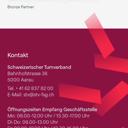
Bronze Partner
Fusszeile
Kontakt
Schweizerischer Turnverband
Bahnhofstrasse 38
5000 Aarau
Tel.
+ 41 62 837 82 00
E-Mail:
stv
@stv-fsg.ch
Öffnungszeiten Empfang Geschäftsstelle
Mo: 08.00–12.00 Uhr / 13.30–17.00 Uhr
Di-Do: 08.00–13.00 Uhr