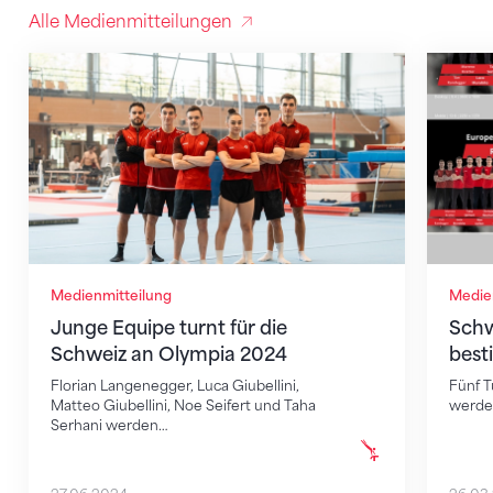
Alle Medienmitteilungen
Junge Equipe turnt für die Schweiz an Olympia 202
Schwei
Medienmitteilung
Medie
Junge Equipe turnt für die
Schw
Schweiz an Olympia 2024
bes
Florian Langenegger, Luca Giubellini,
Fünf T
Matteo Giubellini, Noe Seifert und Taha
werde
Serhani werden…