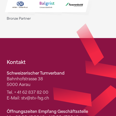
Bronze Partner
Fusszeile
Kontakt
Schweizerischer Turnverband
Bahnhofstrasse 38
5000 Aarau
Tel.
+ 41 62 837 82 00
E-Mail:
stv
@stv-fsg.ch
Öffnungszeiten Empfang Geschäftsstelle