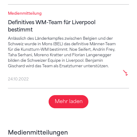
Medienmitteilung
Definitives WM-Team für Liverpool bestimmt
Definitives WM-Team für Liverpool
bestimmt
Anlässlich des Länderkampfes zwischen Belgien und der
Schweiz wurde in Mons (BEL) das definitive Männer-Team
für die Kunstturn-WM bestimmt. Noe Seifert, Andrin Frey,
Taha Serhani, Moreno Kratter und Florian Langenegger
bilden die Schweizer Equipe in Liverpool. Benjamin
Gischard wird das Team als Ersatzturner unterstützen.
24.10.2022
Mehr laden
Medienmitteilungen