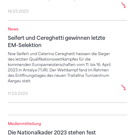
14.03.2023
News
Seifert und Cereghetti gewinnen letzte EM-Selektio
Seifert und Cereghetti gewinnen letzte
EM-Selektion
Noe Seifert und Caterina Cereghetti heissen die Sieger
des letzten Qualifikationswettkampfes für die
kommenden Europameisterschaften vom 11. bis 16. April
2023 in Antalya (TUR). Der Wettkampf fand im Rahmen
des Eröffnungstages des neuen Traitafina Turnzentrum
Aargau statt.
11.03.2023
Medienmitteilung
Die Nationalkader 2023 stehen fest
Die Nationalkader 2023 stehen fest