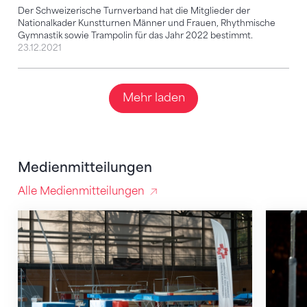
Der Schweizerische Turnverband hat die Mitglieder der
Nationalkader Kunstturnen Männer und Frauen, Rhythmische
Gymnastik sowie Trampolin für das Jahr 2022 bestimmt.
23.12.2021
Mehr laden
Medienmitteilungen
Alle Medienmitteilungen
Die Nationalkader 2024 stehen fest
Marco P