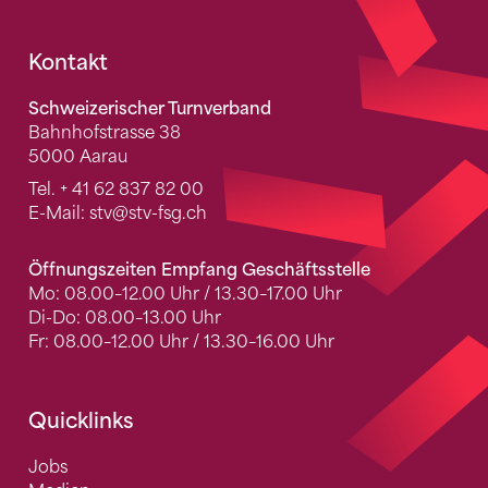
Fusszeile
Kontakt
Schweizerischer Turnverband
Bahnhofstrasse 38
5000 Aarau
Tel.
+ 41 62 837 82 00
E-Mail:
stv
@stv-fsg.ch
Öffnungszeiten Empfang Geschäftsstelle
Mo: 08.00–12.00 Uhr / 13.30–17.00 Uhr
Di-Do: 08.00–13.00 Uhr
Fr: 08.00–12.00 Uhr / 13.30–16.00 Uhr
Quicklinks
Jobs