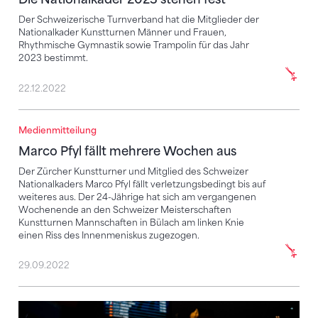
Der Schweizerische Turnverband hat die Mitglieder der
Nationalkader Kunstturnen Männer und Frauen,
Rhythmische Gymnastik sowie Trampolin für das Jahr
2023 bestimmt.
22.12.2022
Medienmitteilung
Marco Pfyl fällt mehrere Wochen aus
Marco Pfyl fällt mehrere Wochen aus
Der Zürcher Kunstturner und Mitglied des Schweizer
Nationalkaders Marco Pfyl fällt verletzungsbedingt bis auf
weiteres aus. Der 24-Jährige hat sich am vergangenen
Wochenende an den Schweizer Meisterschaften
Kunstturnen Mannschaften in Bülach am linken Knie
einen Riss des Innenmeniskus zugezogen.
29.09.2022
Schweiz turnt im Teamfinal auf Rang 4