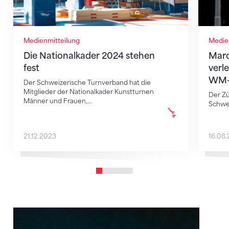
Medienmitteilung
Medie
Die Nationalkader 2024 stehen
Marc
fest
verl
WM-
Der Schweizerische Turnverband hat die
Mitglieder der Nationalkader Kunstturnen
Der Zü
Männer und Frauen,…
Schwei
21.12.2023
16.08