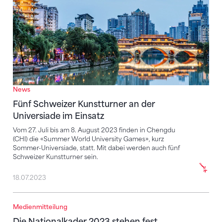
News
Fünf Schweizer Kunstturner an der
Universiade im Einsatz
Vom 27. Juli bis am 8. August 2023 finden in Chengdu
(CHI) die «Summer World University Games», kurz
Sommer-Universiade, statt. Mit dabei werden auch fünf
Schweizer Kunstturner sein.
18.07.2023
Medienmitteilung
Die Nationalkader 2023 stehen fest
Die Nationalkader 2023 stehen fest