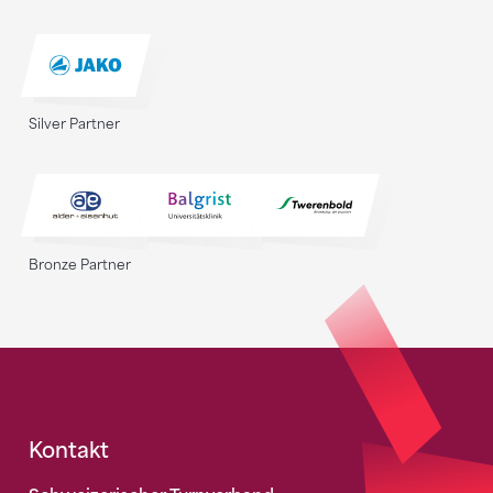
Silver Partner
Bronze Partner
Fusszeile
Kontakt