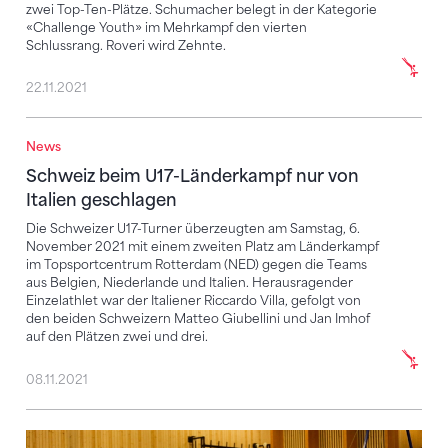
zwei Top-Ten-Plätze. Schumacher belegt in der Kategorie
«Challenge Youth» im Mehrkampf den vierten
Schlussrang. Roveri wird Zehnte.
22.11.2021
News
Schweiz beim U17-Länderkampf nur von Italien gesc
Schweiz beim U17-Länderkampf nur von
Italien geschlagen
Die Schweizer U17-Turner überzeugten am Samstag, 6.
November 2021 mit einem zweiten Platz am Länderkampf
im Topsportcentrum Rotterdam (NED) gegen die Teams
aus Belgien, Niederlande und Italien. Herausragender
Einzelathlet war der Italiener Riccardo Villa, gefolgt von
den beiden Schweizern Matteo Giubellini und Jan Imhof
auf den Plätzen zwei und drei.
08.11.2021
Florian Langenegger und Luca Giubellini glänzen a