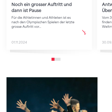
Noch ein grosser Auftritt und
Antw
dann ist Pause
Über
Für die Athletinnen und Athleten ist es
Vom 30
nach den Olympischen Spielen der letzte
finden
grosse Auftritt vor…
Weltm
01.11.2024
30.09