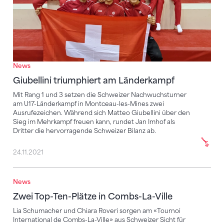
News
Giubellini triumphiert am Länderkampf
Mit Rang 1 und 3 setzen die Schweizer Nachwuchsturner
am U17-Länderkampf in Montceau-les-Mines zwei
Ausrufezeichen. Während sich Matteo Giubellini über den
Sieg im Mehrkampf freuen kann, rundet Jan Imhof als
Dritter die hervorragende Schweizer Bilanz ab.
24.11.2021
News
Zwei Top-Ten-Plätze in Combs-La-Ville
Zwei Top-Ten-Plätze in Combs-La-Ville
Lia Schumacher und Chiara Roveri sorgen am «Tournoi
International de Combs-La-Ville» aus Schweizer Sicht für