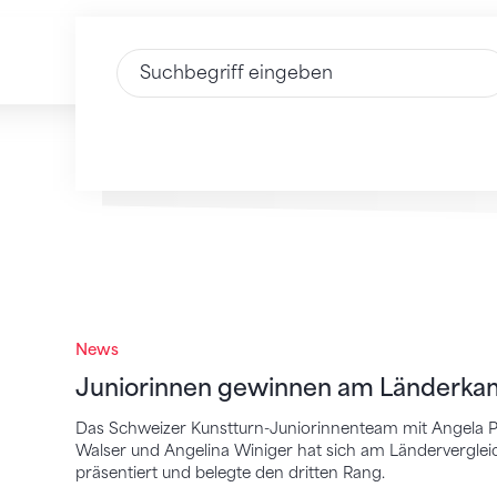
Text eingeben
Juniorinnen gewinnen am Länderkampf 
News
Juniorinnen gewinnen am Länderka
Das Schweizer Kunstturn-Juniorinnenteam mit Angela Penn
Walser und Angelina Winiger hat sich am Ländervergleic
präsentiert und belegte den dritten Rang.