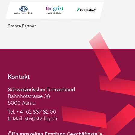
Bronze Partner
Fusszeile
Kontakt
Schweizerischer Turnverband
Bahnhofstrasse 38
5000 Aarau
Tel.
+ 41 62 837 82 00
E-Mail:
stv
@stv-fsg.ch
Öffnungszeiten Empfang Geschäftsstelle