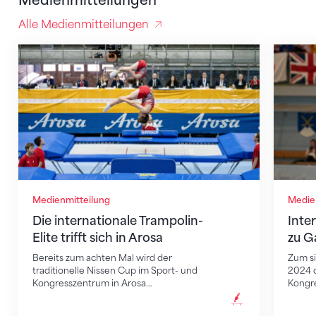
Medienmitteilungen
Alle Medienmitteilungen
Die internationale Trampolin-Elite trifft sich in Arosa
Interna
Medienmitteilung
Medie
Die internationale Trampolin-
Inte
Elite trifft sich in Arosa
zu G
Bereits zum achten Mal wird der
Zum si
traditionelle Nissen Cup im Sport- und
2024 d
Kongresszentrum in Arosa…
Kongr