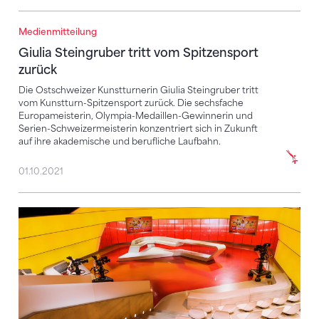
Medienmitteilung
Giulia Steingruber tritt vom Spitzensport zurück
Giulia Steingruber tritt vom Spitzensport
zurück
Die Ostschweizer Kunstturnerin Giulia Steingruber tritt
vom Kunstturn-Spitzensport zurück. Die sechsfache
Europameisterin, Olympia-Medaillen-Gewinnerin und
Serien-Schweizermeisterin konzentriert sich in Zukunft
auf ihre akademische und berufliche Laufbahn.
01.10.2021
Sportpanorama: Kulturwandel im Leistungssport