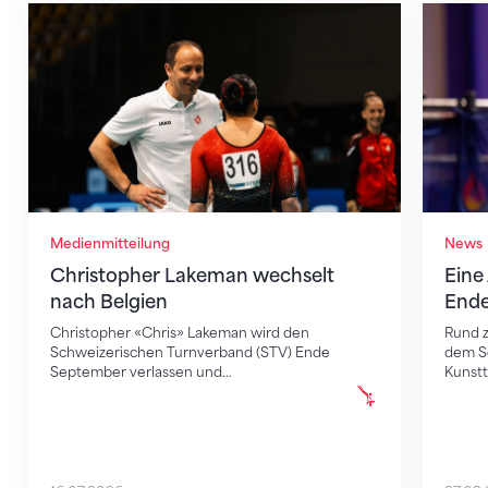
Christopher Lakeman wechselt nach Belgien
Eine Ac
Medienmitteilung
News
Christopher Lakeman wechselt
Eine
nach Belgien
End
Christopher «Chris» Lakeman wird den
Rund z
Schweizerischen Turnverband (STV) Ende
dem Sc
September verlassen und…
Kunst