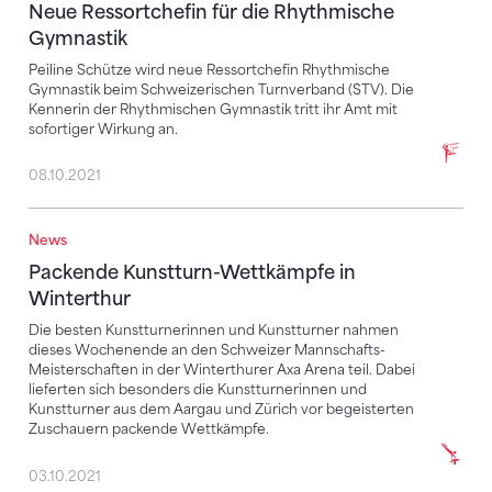
Neue Ressortchefin für die Rhythmische
Gymnastik
Peiline Schütze wird neue Ressortchefin Rhythmische
Gymnastik beim Schweizerischen Turnverband (STV). Die
Kennerin der Rhythmischen Gymnastik tritt ihr Amt mit
sofortiger Wirkung an.
08.10.2021
News
Packende Kunstturn-Wettkämpfe in Winterthur
Packende Kunstturn-Wettkämpfe in
Winterthur
Die besten Kunstturnerinnen und Kunstturner nahmen
dieses Wochenende an den Schweizer Mannschafts-
Meisterschaften in der Winterthurer Axa Arena teil. Dabei
lieferten sich besonders die Kunstturnerinnen und
Kunstturner aus dem Aargau und Zürich vor begeisterten
Zuschauern packende Wettkämpfe.
03.10.2021