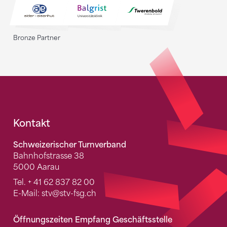
Bronze Partner
Fusszeile
Kontakt
Schweizerischer Turnverband
Bahnhofstrasse 38
5000 Aarau
Tel.
+ 41 62 837 82 00
E-Mail:
stv
@stv-fsg.ch
Öffnungszeiten Empfang Geschäftsstelle