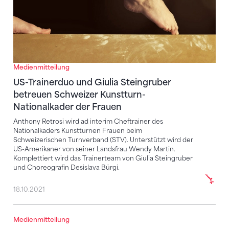
Medienmitteilung
US-Trainerduo und Giulia Steingruber
betreuen Schweizer Kunstturn-
Nationalkader der Frauen
Anthony Retrosi wird ad interim Cheftrainer des
Nationalkaders Kunstturnen Frauen beim
Schweizerischen Turnverband (STV). Unterstützt wird der
US-Amerikaner von seiner Landsfrau Wendy Martin.
Komplettiert wird das Trainerteam von Giulia Steingruber
und Choreografin Desislava Bürgi.
18.10.2021
Medienmitteilung
Neue Ressortchefin für die Rhythmische Gymnastik