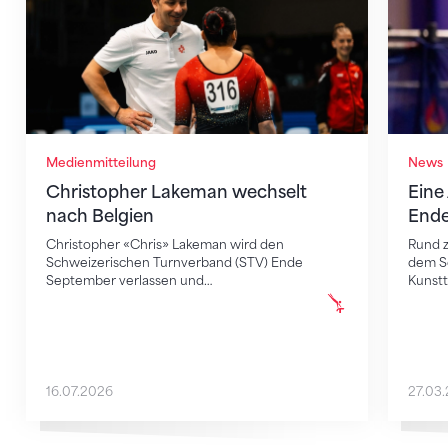
Medienmitteilung
News
Christopher Lakeman wechselt
Eine
nach Belgien
End
Christopher «Chris» Lakeman wird den
Rund z
Schweizerischen Turnverband (STV) Ende
dem Sc
September verlassen und…
Kunst
16.07.2026
27.03