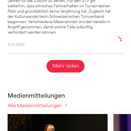
Lehren für die Zukunft zu ziehen. Für den STV gilt
weiterhin, dass ethisches Fehlverhalten im Turnen keinen
Platz und grundsätzlich keine Verjährung hat. Zugleich hat
der Kulturwandel beim Schweizerischen Turnverband
begonnen. Verschiedene Massnahmen wurden bereits in
Angriff genommen, damit solche Fälle zukünftig
verhindert werden können.
16.11.2021
Mehr laden
Medienmitteilungen
Alle Medienmitteilungen
Christopher Lakeman wechselt nach Belgien
Eine Ac