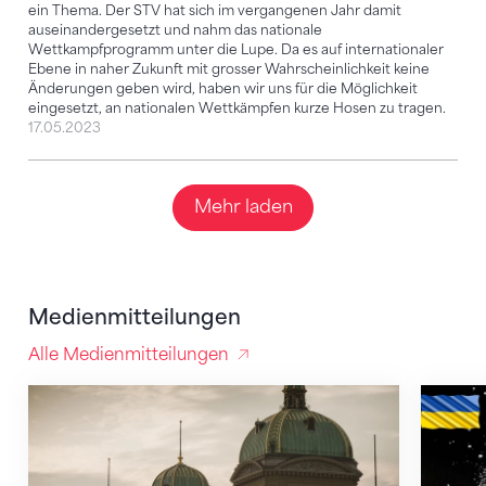
ein Thema. Der STV hat sich im vergangenen Jahr damit
auseinandergesetzt und nahm das nationale
Wettkampfprogramm unter die Lupe. Da es auf internationaler
Ebene in naher Zukunft mit grosser Wahrscheinlichkeit keine
Änderungen geben wird, haben wir uns für die Möglichkeit
eingesetzt, an nationalen Wettkämpfen kurze Hosen zu tragen.
17.05.2023
Mehr laden
Medienmitteilungen
Alle Medienmitteilungen
Revision Sportfördergesetz: STV-Anliegen sind mite
Die Ve