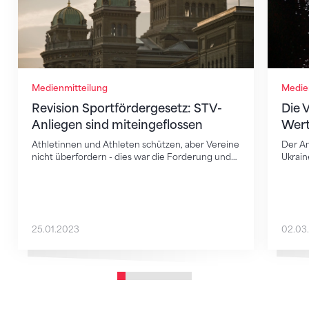
Medienmitteilung
Medie
Revision Sportfördergesetz: STV-
Die 
Anliegen sind miteingeflossen
Wert
Athletinnen und Athleten schützen, aber Vereine
Der An
nicht überfordern - dies war die Forderung und…
Ukrain
25.01.2023
02.03