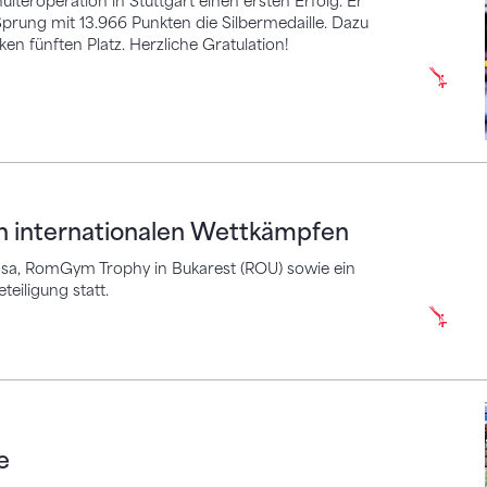
eroperation in Stuttgart einen ersten Erfolg. Er
rung mit 13.966 Punkten die Silbermedaille. Dazu
n fünften Platz. Herzliche Gratulation!
ternationalen Wettkämpfen
n internationalen Wettkämpfen
osa, RomGym Trophy in Bukarest (ROU) sowie ein
eiligung statt.
e