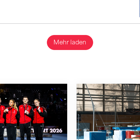
Mehr laden
ed-Team gewinnt am DTB-Pokal Silber
Die Nationalkader 202