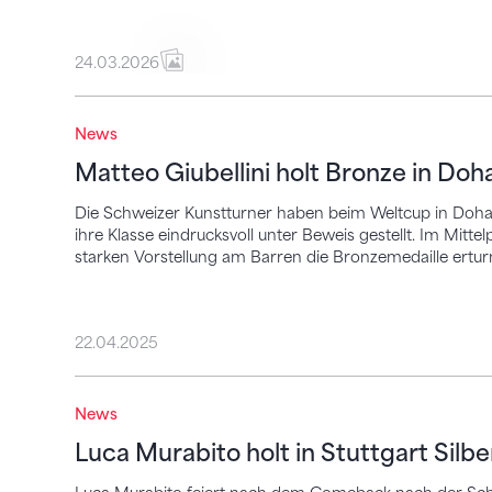
24.03.2026
Matteo Giubellini holt Bronze in Doha
News
Matteo Giubellini holt Bronze in Doh
Die Schweizer Kunstturner haben beim Weltcup in Doha 
ihre Klasse eindrucksvoll unter Beweis gestellt. Im Mittel
starken Vorstellung am Barren die Bronzemedaille ertur
22.04.2025
Luca Murabito holt in Stuttgart Silber
News
Luca Murabito holt in Stuttgart Silbe