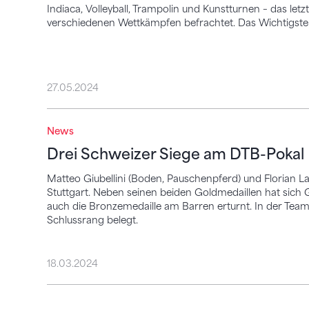
Indiaca, Volleyball, Trampolin und Kunstturnen – das l
verschiedenen Wettkämpfen befrachtet. Das Wichtigste 
27.05.2024
Drei Schweizer Siege am DTB-Pokal
News
Drei Schweizer Siege am DTB-Pokal
Matteo Giubellini (Boden, Pauschenpferd) und Florian 
Stuttgart. Neben seinen beiden Goldmedaillen hat sich 
auch die Bronzemedaille am Barren erturnt. In der Tea
Schlussrang belegt.
18.03.2024