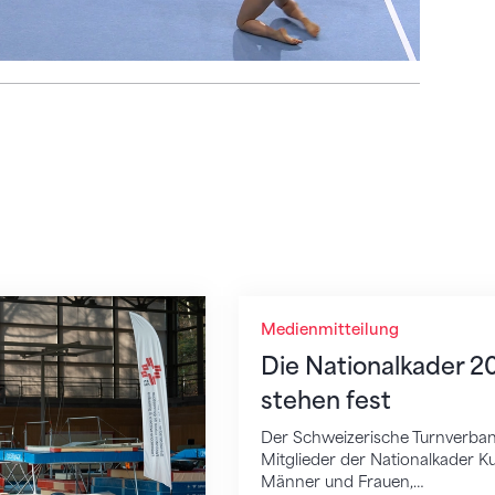
4 stehen fest
Die Nationalkader 2023 s
Medienmitteilung
Die Nationalkader 2
stehen fest
Der Schweizerische Turnverban
Mitglieder der Nationalkader K
Männer und Frauen,…