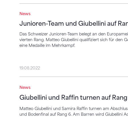
Junioren-Team und Giubellini auf Rang 4
News
Junioren-Team und Giubellini auf Ra
Das Schweizer Junioren-Team belegt an den Europamei
vierten Rang. Matteo Giubellini qualifiziert sich für den
eine Medaille im Mehrkampf.
19.08.2022
Giubellini und Raffin turnen auf Rang 6
News
Giubellini und Raffin turnen auf Rang
Matteo Giubellini und Samira Raffin turnen am Abschlu
und Bodenfinal auf Rang 6. Am Barren wird Giubellini Ac