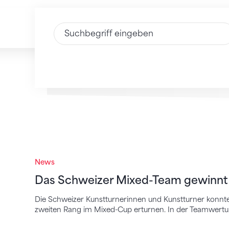
Text eingeben
Das Schweizer Mixed-Team gewinnt am D
News
Das Schweizer Mixed-Team gewinnt 
Die Schweizer Kunstturnerinnen und Kunstturner konnte
zweiten Rang im Mixed-Cup erturnen. In der Teamwertu