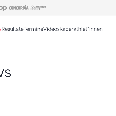
Coop
Concordia
Ochsner Sport
s
Resultate
Termine
Videos
Kaderathlet*innen
tigt. Alternativ können Sie die Sitemap ohne Jav
ws