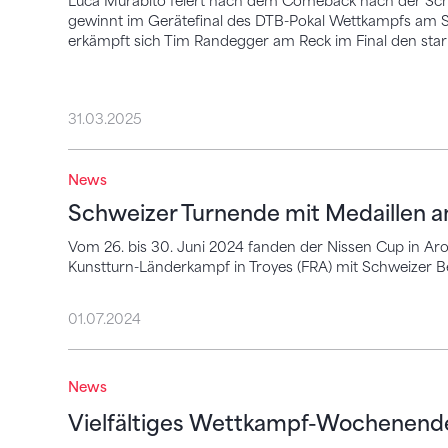
Luca Murabito feiert nach dem Comeback nach der Schult
gewinnt im Gerätefinal des DTB-Pokal Wettkampfs am Sp
erkämpft sich Tim Randegger am Reck im Final den starke
31.03.2025
News
Schweizer Turnende mit Medaillen an in
Schweizer Turnende mit Medaillen a
Vom 26. bis 30. Juni 2024 fanden der Nissen Cup in Ar
Kunstturn-Länderkampf in Troyes (FRA) mit Schweizer Bet
01.07.2024
Vielfältiges Wettkampf-Wochenende
News
Vielfältiges Wettkampf-Wochenend