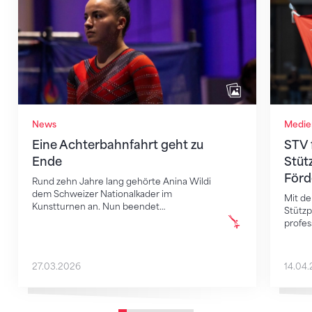
News
Medie
Eine Achterbahnfahrt geht zu
STV 
Ende
Stüt
Förd
Rund zehn Jahre lang gehörte Anina Wildi
dem Schweizer Nationalkader im
Mit de
Kunstturnen an. Nun beendet…
Stützp
profes
27.03.2026
14.04