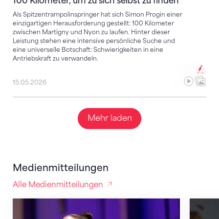
100 Kilometer, um zu sich selbst zu finden
Als Spitzentrampolinspringer hat sich Simon Progin einer
einzigartigen Herausforderung gestellt: 100 Kilometer
zwischen Martigny und Nyon zu laufen. Hinter dieser
Leistung stehen eine intensive persönliche Suche und
eine universelle Botschaft: Schwierigkeiten in eine
Antriebskraft zu verwandeln.
15.05.2026
Mehr laden
Medienmitteilungen
Alle Medienmitteilungen
Eine Achterbahnfahrt geht zu Ende
STV füh