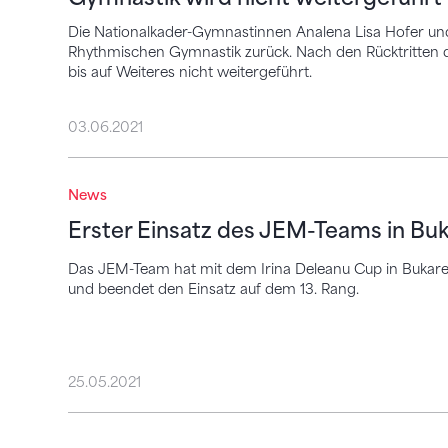
Die Nationalkader-Gymnastinnen Analena Lisa Hofer und
Rhythmischen Gymnastik zurück. Nach den Rücktritten d
bis auf Weiteres nicht weitergeführt.
03.06.2021
Erster Einsatz des JEM-Teams in Bukarest
News
Erster Einsatz des JEM-Teams in Bu
Das JEM-Team hat mit dem Irina Deleanu Cup in Bukares
und beendet den Einsatz auf dem 13. Rang.
25.05.2021