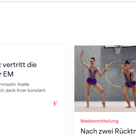
tritt die Schweiz an der EM
Nach zwei Rücktritte
vertritt die
r EM
mnastin Axelle
ich dank ihrer konstant
Medienmitteilung
Nach zwei Rücktr