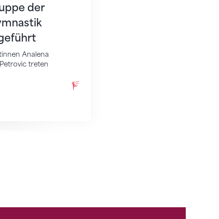
uppe der
ymnastik
geführt
tinnen Analena
Petrovic treten