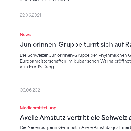
innerhalb des Verbandes.
22.06.2021
Juniorinnen-Gruppe turnt sich auf Rang 1
News
Juniorinnen-Gruppe turnt sich auf R
Die Schweizer Juniorinnen-Gruppe der Rhythmischen G
Europameisterschaften im bulgarischen Warna eröffne
auf dem 16. Rang.
09.06.2021
Medienmitteilung
Axelle Amstutz vertritt die Schweiz an de
Axelle Amstutz vertritt die Schweiz
Die Neuenburgerin Gymnastin Axelle Amstutz qualifiziert