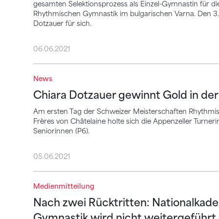
gesamten Selektionsprozess als Einzel-Gymnastin für d
Rhythmischen Gymnastik im bulgarischen Varna. Den 3.
Dotzauer für sich.
06.06.2021
News
Chiara Dotzauer gewinnt Gold in der höc
Chiara Dotzauer gewinnt Gold in de
Am ersten Tag der Schweizer Meisterschaften Rhythmis
Frères von Châtelaine holte sich die Appenzeller Turne
Seniorinnen (P6).
05.06.2021
Nach zwei Rücktritten: Nationalkader-G
Medienmitteilung
Nach zwei Rücktritten: Nationalka
Gymnastik wird nicht weitergeführt