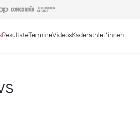
Coop
Concordia
Ochsner Sport
s
Resultate
Termine
Videos
Kaderathlet*innen
tigt. Alternativ können Sie die Sitemap ohne Jav
ws