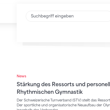
Text eingeben
News
Stärkung des Ressorts und personelle V
Stärkung des Ressorts und personel
Rhythmischen Gymnastik
Der Schweizerische Turnverband (STV) stellt das Resso
Der sportliche und organisatorische Neuaufbau der Oly