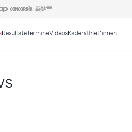
Coop
Concordia
Ochsner Sport
s
Resultate
Termine
Videos
Kaderathlet*innen
tigt. Alternativ können Sie die Sitemap ohne Jav
ws