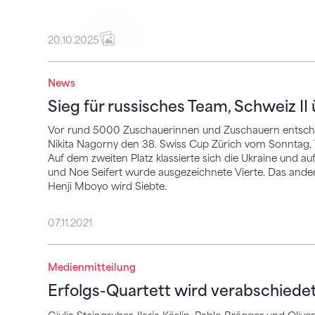
20.10.2025
News
Sieg für russisches Team, Schweiz II über
Sieg für russisches Team, Schweiz I
Vor rund 5000 Zuschauerinnen und Zuschauern entschi
Nikita Nagorny den 38. Swiss Cup Zürich vom Sonntag, 
Auf dem zweiten Platz klassierte sich die Ukraine und auf 
und Noe Seifert wurde ausgezeichnete Vierte. Das ande
Henji Mboyo wird Siebte.
07.11.2021
Erfolgs-Quartett wird verabschiedet
Medienmitteilung
Erfolgs-Quartett wird verabschiede