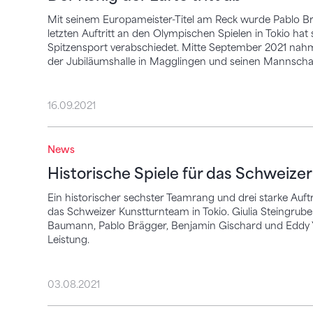
Mit seinem Europameister-Titel am Reck wurde Pablo B
letzten Auftritt an den Olympischen Spielen in Tokio h
Spitzensport verabschiedet. Mitte September 2021 nah
der Jubiläumshalle in Magglingen und seinen Mannschaf
16.09.2021
Historische Spiele für das Schweizer Kun
News
Historische Spiele für das Schweize
Ein historischer sechster Teamrang und drei starke Auftri
das Schweizer Kunstturnteam in Tokio. Giulia Steingru
Baumann, Pablo Brägger, Benjamin Gischard und Eddy Yus
Leistung.
03.08.2021