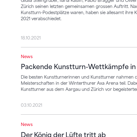
Giulia Steingruber, Ilaria Käslin, Pablo Brägger und Oli
Zürich seinen letzten gemeinsamen grossen Auftritt. N
Kunstturn-Podestplätze waren, haben sie allesamt ihre
2021 verabschiedet.
18.10.2021
News
Packende Kunstturn-Wettkämpfe in Wint
Packende Kunstturn-Wettkämpfe in
Die besten Kunstturnerinnen und Kunstturner nahmen
Meisterschaften in der Winterthurer Axa Arena teil. Dab
Kunstturner aus dem Aargau und Zürich vor begeister
03.10.2021
Der König der Lüfte tritt ab
News
Der König der Lüfte tritt ab