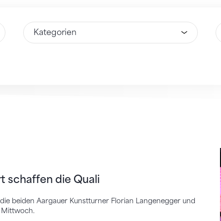
Wähle Option
W
affen die Quali
t schaffen die Quali
n die beiden Aargauer Kunstturner Florian Langenegger und
m Mittwoch.