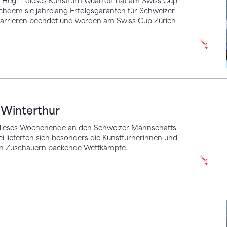
ver Hegi – dieses Kunstturn-Quartett hat am Swiss Cup
achdem sie jahrelang Erfolgsgaranten für Schweizer
 Karrieren beendet und werden am Swiss Cup Zürich
erthur
 Winterthur
 dieses Wochenende an den Schweizer Mannschafts-
ei lieferten sich besonders die Kunstturnerinnen und
ten Zuschauern packende Wettkämpfe.