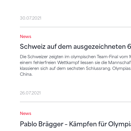
30.07.2021
Schweiz auf dem ausgezeichneten 6. Plat
News
Schweiz auf dem ausgezeichneten 6.
Die Schweizer zeigten im olympischen Team-Final vom Mo
einem fehlerfreien Wettkampf liessen sie die Mannschaf
klassieren sich auf dem sechsten Schlussrang. Olympi
China.
26.07.2021
Pablo Brägger – Kämpfen für Olympia
News
Pablo Brägger – Kämpfen für Olympi