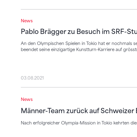
Pablo Brägger zu Besuch im SRF-Studio
News
Pablo Brägger zu Besuch im SRF-St
An den Olympischen Spielen in Tokio hat er nochmals 
beendet seine einzigartige Kunstturn-Karriere auf grös
03.08.2021
Männer-Team zurück auf Schweizer Bod
News
Männer-Team zurück auf Schweizer
Nach erfolgreicher Olympia-Mission in Tokio kehrten di