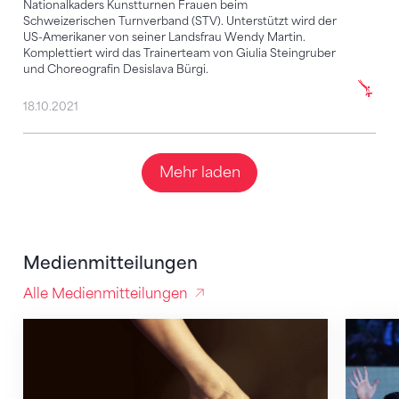
Nationalkaders Kunstturnen Frauen beim
Schweizerischen Turnverband (STV). Unterstützt wird der
US-Amerikaner von seiner Landsfrau Wendy Martin.
Komplettiert wird das Trainerteam von Giulia Steingruber
und Choreografin Desislava Bürgi.
18.10.2021
Mehr laden
Medienmitteilungen
Alle Medienmitteilungen
US-Trainerduo und Giulia Steingruber betreuen Schw
Erfolgs