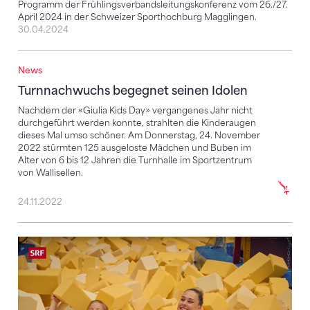
Programm der Frühlingsverbandsleitungskonferenz vom 26./27.
April 2024 in der Schweizer Sporthochburg Magglingen.
30.04.2024
News
Turnnachwuchs begegnet seinen Idolen
Turnnachwuchs begegnet seinen Idolen
Nachdem der «Giulia Kids Day» vergangenes Jahr nicht
durchgeführt werden konnte, strahlten die Kinderaugen
dieses Mal umso schöner. Am Donnerstag, 24. November
2022 stürmten 125 ausgeloste Mädchen und Buben im
Alter von 6 bis 12 Jahren die Turnhalle im Sportzentrum
von Wallisellen.
24.11.2022
«Anna erfüllt Wünsche»