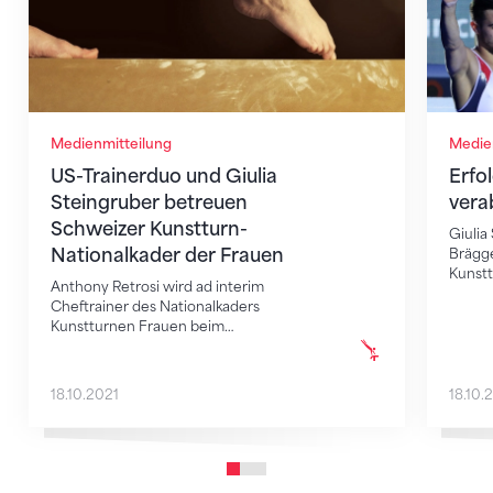
Medienmitteilung
Medie
US-Trainerduo und Giulia
Erfo
Steingruber betreuen
vera
Schweizer Kunstturn-
Giulia 
Nationalkader der Frauen
Brägge
Kunstt
Anthony Retrosi wird ad interim
Cheftrainer des Nationalkaders
Kunstturnen Frauen beim…
18.10.2021
18.10.