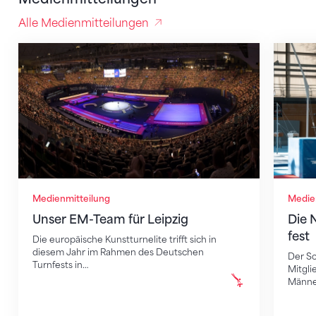
Alle Medienmitteilungen
Unser EM-Team für Leipzig
Die Nat
Medienmitteilung
Medie
Unser EM-Team für Leipzig
Die 
fest
Die europäische Kunstturnelite trifft sich in
diesem Jahr im Rahmen des Deutschen
Der Sc
Turnfests in…
Mitgli
Männe