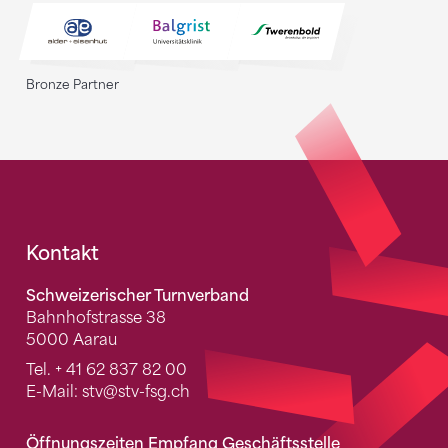
Bronze Partner
Fusszeile
Kontakt
Schweizerischer Turnverband
Bahnhofstrasse 38
5000 Aarau
Tel.
+ 41 62 837 82 00
E-Mail:
stv
@stv-fsg.ch
Öffnungszeiten Empfang Geschäftsstelle