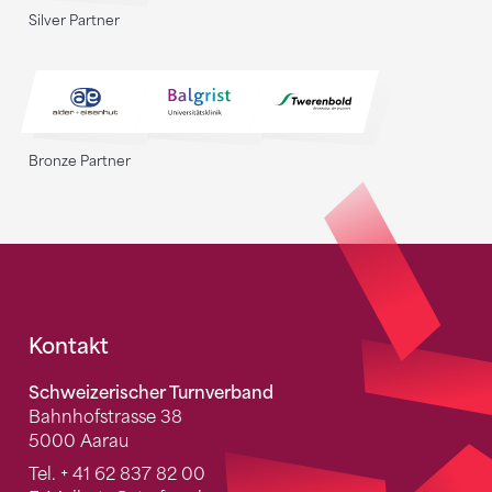
Silver Partner
Bronze Partner
Fusszeile
Kontakt
Schweizerischer Turnverband
Bahnhofstrasse 38
5000 Aarau
Tel.
+ 41 62 837 82 00