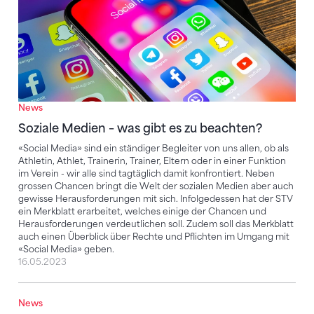
News
Soziale Medien – was gibt es zu beachten?
«Social Media» sind ein ständiger Begleiter von uns allen, ob als
Athletin, Athlet, Trainerin, Trainer, Eltern oder in einer Funktion
im Verein - wir alle sind tagtäglich damit konfrontiert. Neben
grossen Chancen bringt die Welt der sozialen Medien aber auch
gewisse Herausforderungen mit sich. Infolgedessen hat der STV
ein Merkblatt erarbeitet, welches einige der Chancen und
Herausforderungen verdeutlichen soll. Zudem soll das Merkblatt
auch einen Überblick über Rechte und Pflichten im Umgang mit
«Social Media» geben.
16.05.2023
News
Betreuung von Athletinnen und Athleten