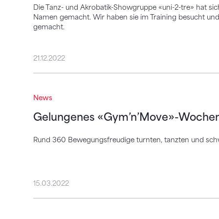
Die Tanz- und Akrobatik-Showgruppe «uni-2-tre» hat sich
Namen gemacht. Wir haben sie im Training besucht und
gemacht.
21.12.2022
Gelungenes «Gym’n’Move»-Wochenende 
News
Gelungenes «Gym’n’Move»-Wochene
Rund 360 Bewegungsfreudige turnten, tanzten und schw
15.03.2022