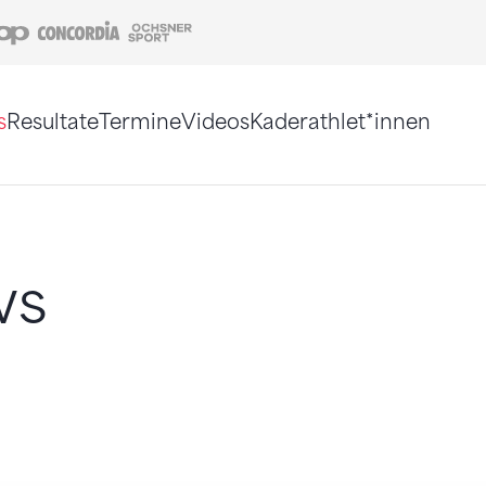
Coop
Concordia
Ochsner Sport
s
Resultate
Termine
Videos
Kaderathlet*innen
tigt. Alternativ können Sie die Sitemap ohne Jav
ws