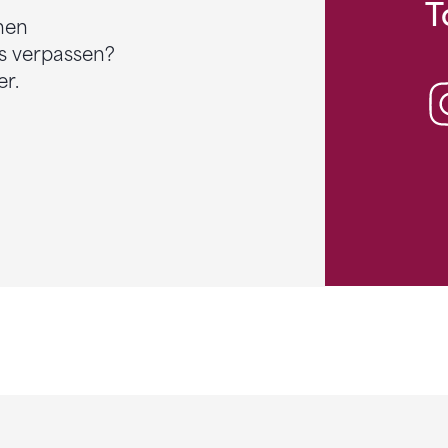
T
nen
s verpassen?
r.