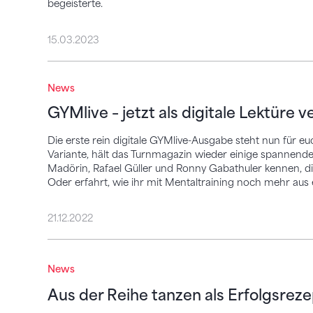
begeisterte.
15.03.2023
GYMlive – jetzt als digitale Lektüre verfü
News
GYMlive – jetzt als digitale Lektüre 
Die erste rein digitale GYMlive-Ausgabe steht nun für 
Variante, hält das Turnmagazin wieder einige spannende
Madörin, Rafael Güller und Ronny Gabathuler kennen, die
Oder erfahrt, wie ihr mit Mentaltraining noch mehr aus
21.12.2022
Aus der Reihe tanzen als Erfolgsrezept
News
Aus der Reihe tanzen als Erfolgsreze