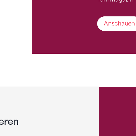
Anschauen
eren