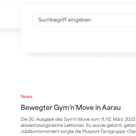
Text eingeben
Bewegter Gym’n’Move in Aarau
News
Bewegter Gym’n’Move in Aarau
Die 20. Ausgabe des Gym’n’Move vom 11./12. März 202
abwechslungsreiche Lektionen. Es wurde geturnt, getanz
Jubiläumsmoment sorgte die Plusport-Tanzgruppe «Dance