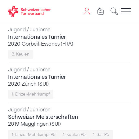
Zum Inhalt springen
Zur Sitemap navigieren
Zum Navigieren dieser Seite wird JavaScript benötigt. A
Jugend / Junioren
Internationales Turnier
2020 Corbeil-Essones (FRA)
3. Keulen
Jugend / Junioren
Internationales Turnier
2020 Zürich (SUI)
1. Einzel-Mehrkampf
Jugend / Junioren
Schweizer Meisterschaften
2019 Magglingen (SUI)
1. Einzel-Mehrkampf P5
1. Keulen P5
1. Ball P5