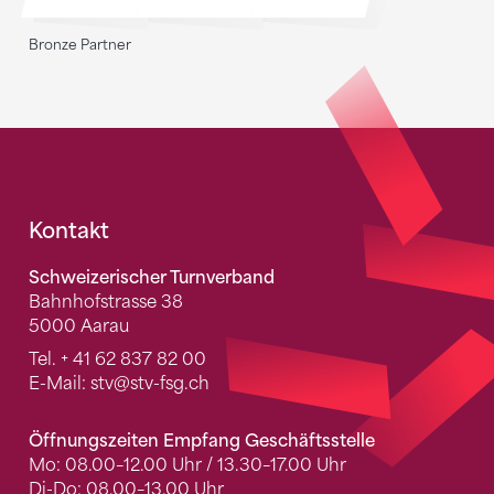
Bronze Partner
Fusszeile
Kontakt
Schweizerischer Turnverband
Bahnhofstrasse 38
5000 Aarau
Tel.
+ 41 62 837 82 00
E-Mail:
stv
@stv-fsg.ch
Öffnungszeiten Empfang Geschäftsstelle
Mo: 08.00–12.00 Uhr / 13.30–17.00 Uhr
Di-Do: 08.00–13.00 Uhr