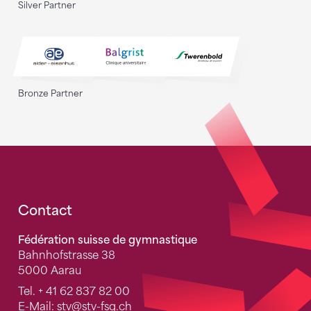
Silver Partner
Bronze Partner
Fusszeile
Contact
Fédération suisse de gymnastique
Bahnhofstrasse 38
5000 Aarau
Tel.
+ 41 62 837 82 00
E-Mail:
stv
@stv-fsg.ch