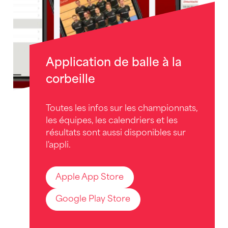
Application de balle à la
corbeille
Toutes les infos sur les championnats,
les équipes, les calendriers et les
résultats sont aussi disponibles sur
l'appli.
Apple App Store
Google Play Store