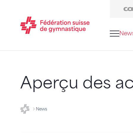
New
Passer au contenu
Naviguer vers le plan du siten
JavaScript est nécessaire pour naviguer sur ce sit
Aperçu des ac
FSG - Fédération suisse de gymnastique
News