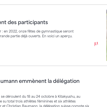
s participants
nt des participants
r : en 2022, onze fêtes de gymnastique seront
grande partie déjà ouverts. En voici un aperçu.
ann emmènent la délégation suisse des CM
 Baumann emmènent la délégation
e déroulent du 18 au 24 octobre à Kitakyushu, au
u total trois athlètes féminines et six athlètes
 et Christian Baumann, la délégation suisse compte six