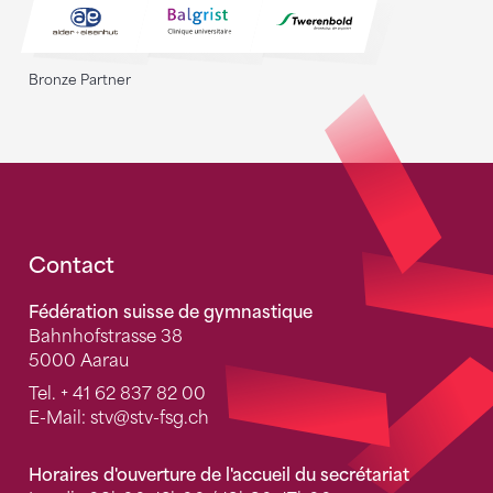
Bronze Partner
Fusszeile
Contact
Fédération suisse de gymnastique
Bahnhofstrasse 38
5000 Aarau
Tel.
+ 41 62 837 82 00
E-Mail:
stv
@stv-fsg.ch
Horaires d'ouverture de l'accueil du secrétariat