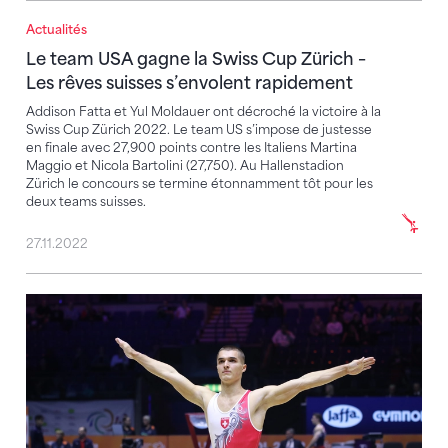
Actualités
Le team USA gagne la Swiss Cup Zürich – Les rêves 
Le team USA gagne la Swiss Cup Zürich –
Les rêves suisses s’envolent rapidement
Addison Fatta et Yul Moldauer ont décroché la victoire à la
Swiss Cup Zürich 2022. Le team US s’impose de justesse
en finale avec 27,900 points contre les Italiens Martina
Maggio et Nicola Bartolini (27,750). Au Hallenstadion
Zürich le concours se termine étonnamment tôt pour les
deux teams suisses.
27.11.2022
Performance décevante aux CM – Rang 20