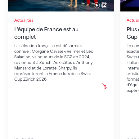
Actualités
Actual
L'équipe de France est au
Plus 
complet
Cup 
La sélection française est désormais
Le com
connue : Morgane Osyssek-Reimer et Léo
exacte
Saladino, vainqueurs de la SCZ en 2024,
Swiss 
reviennent à Zurich. Aux côtés d’Anthony
Hallen
Mansard et de Lorette Charpy, ils
intern
représenteront la France lors de la Swiss
artist
Cup Zürich 2026.
format
d’équi
expéri