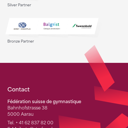
Silver Partner
Bronze Partner
Fusszeile
Contact
Fédération suisse de gymnastique
Bahnhofstrasse 38
5000 Aarau
Tel.
+ 41 62 837 82 00