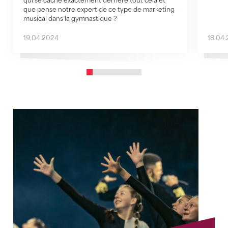
qui se cache exactement derrière tout cela et
que pense notre expert de ce type de marketing
musical dans la gymnastique ?
19.04.2024
18.04