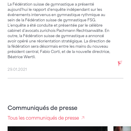
La Fédération suisse de gymnastique a présenté
aujourd’hui le rapport d’enquête indépendant sur les
événements intervenus en gymnastique rythmique au
sein de la Fédération suisse de gymnastique FSG.
L’enquête a été conduite et présentée par le célèbre
cabinet d’avocats zurichois Pachmann Rechtsanwälte. En
outre, la Fédération suisse de gymnastique a annoncé
avoir opéré une réorientation stratégique. La direction de
la fédération sera désormais entre les mains du nouveau
président central, Fabio Corti, et de la nouvelle directrice,
Béatrice Wertli.
29.01.2021
Communiqués de presse
Tous les communiqués de presse
Fêtes de gymnastique : créer des émotions grâce à 
La FSG 