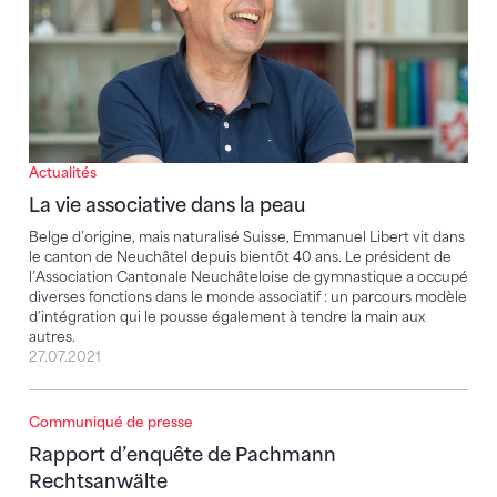
Actualités
La vie associative dans la peau
Belge d’origine, mais naturalisé Suisse, Emmanuel Libert vit dans
le canton de Neuchâtel depuis bientôt 40 ans. Le président de
l’Association Cantonale Neuchâteloise de gymnastique a occupé
diverses fonctions dans le monde associatif : un parcours modèle
d’intégration qui le pousse également à tendre la main aux
autres.
27.07.2021
Communiqué de presse
Rapport d’enquête de Pachmann Rechtsanwälte
Rapport d’enquête de Pachmann
Rechtsanwälte