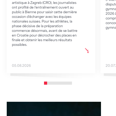
artistique à Zagreb (CRO), les journalistes
disput
ont profité de l'entraînement ouvert au
gymnas
public à Bienne pour saisir cette dernière
2026 à
occasion d'échanger avec les équipes
compr
nationales suisses. Pour les athlètes, la
concou
phase décisive de la préparation
gymnas
commence désormais, avant de se battre
en Croatie pour décrocher des places en
finale et obtenir les meilleurs résultats
possibles.
05.08.2026
20.07