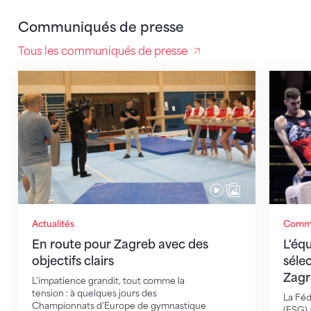
Communiqués de presse
Tous les communiqués de presse
En route pour Zagreb avec des objectifs clairs
L'équip
Actualités
Commu
En route pour Zagreb avec des
L'éq
objectifs clairs
séle
Zagr
L'impatience grandit, tout comme la
tension : à quelques jours des
La Féd
Championnats d'Europe de gymnastique
(FSG) 