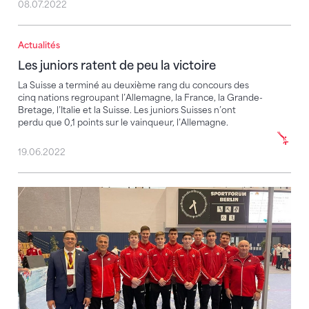
08.07.2022
Actualités
Les juniors ratent de peu la victoire
Les juniors ratent de peu la victoire
La Suisse a terminé au deuxième rang du concours des
cinq nations regroupant l’Allemagne, la France, la Grande-
Bretage, l’Italie et la Suisse. Les juniors Suisses n’ont
perdu que 0,1 points sur le vainqueur, l’Allemagne.
19.06.2022
Deux médailles d'or et 4e place par équipe pour les j