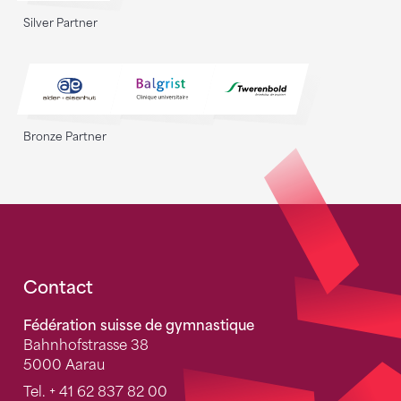
Silver Partner
Bronze Partner
Fusszeile
Contact
Fédération suisse de gymnastique
Bahnhofstrasse 38
5000 Aarau
Tel.
+ 41 62 837 82 00