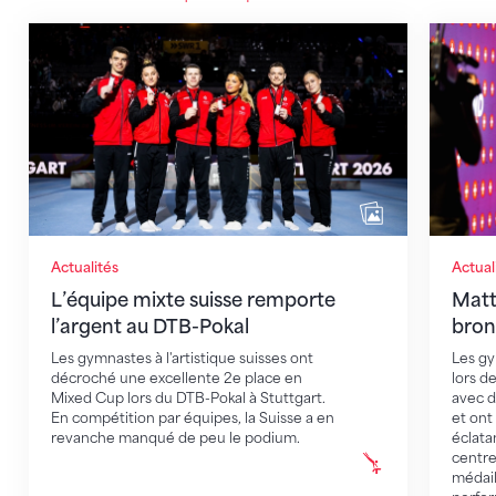
L’équipe mixte suisse remporte l’argent au DTB-Poka
Matteo 
Actualités
Actual
L’équipe mixte suisse remporte
Matt
l’argent au DTB-Pokal
bron
Les gymnastes à l'artistique suisses ont
Les gy
décroché une excellente 2e place en
lors d
Mixed Cup lors du DTB-Pokal à Stuttgart.
avec d
En compétition par équipes, la Suisse a en
et ont
revanche manqué de peu le podium.
éclata
centre
médail