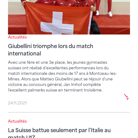
Actualités
Giubellini triomphe lors du match
international
Avec une 1ère et une 3e place, les jeunes gymnastes
suisses ont réalisé d’excellentes performances lors du
match internationale des moins de 17 ans à Montceau-les-
Mines. Alors que Matteo Giubellini peut se réjouir d’une
victoire au concours général, Jan Imhof complète
l'excellent palmarès suisse en terminant troisième.
24.11.2021
Actualités
La Suisse battue seulement par l’Italie au match U17
La Suisse battue seulement par l’Italie au
match U17