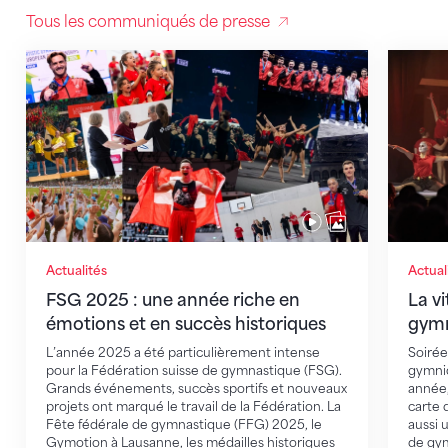
Tous les communiqués de presse
FSG 2025 : une année riche en émotions et en succès
La vitr
Actualités
Actual
FSG 2025 : une année riche en
La vi
émotions et en succès historiques
gymn
L’année 2025 a été particulièrement intense
Soirée
pour la Fédération suisse de gymnastique (FSG).
gymniq
Grands événements, succès sportifs et nouveaux
année,
projets ont marqué le travail de la Fédération. La
carte d
Fête fédérale de gymnastique (FFG) 2025, le
aussi 
Gymotion à Lausanne, les médailles historiques
de gym