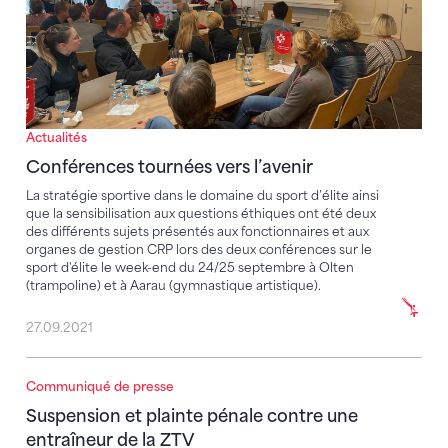
Actualités
Conférences tournées vers l’avenir
La stratégie sportive dans le domaine du sport d’élite ainsi
que la sensibilisation aux questions éthiques ont été deux
des différents sujets présentés aux fonctionnaires et aux
organes de gestion CRP lors des deux conférences sur le
sport d'élite le week-end du 24/25 septembre à Olten
(trampoline) et à Aarau (gymnastique artistique).
27.09.2021
Communiqué de presse
Suspension et plainte pénale contre une entraîneur 
Suspension et plainte pénale contre une
entraîneur de la ZTV