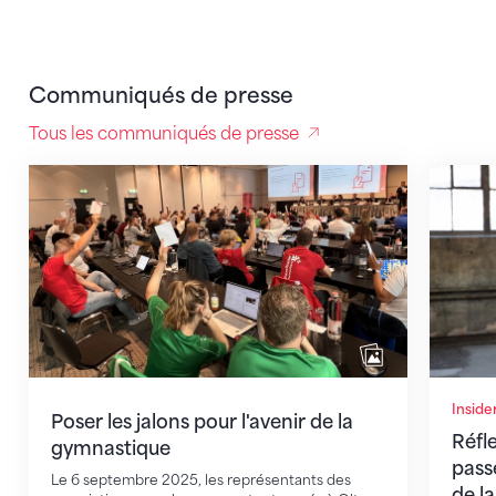
Communiqués de presse
Tous les communiqués de presse
Poser les jalons pour l'avenir de la gymnastique
Réflexi
Inside
Poser les jalons pour l'avenir de la
Réfl
gymnastique
pass
Le 6 septembre 2025, les représentants des
de l