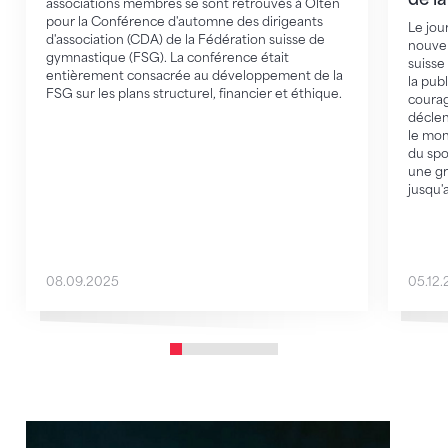
associations membres se sont retrouvés à Olten
pour la Conférence d'automne des dirigeants
Le jou
d'association (CDA) de la Fédération suisse de
nouvel
gymnastique (FSG). La conférence était
suisse
entièrement consacrée au développement de la
la pub
FSG sur les plans structurel, financier et éthique.
courag
déclen
le mon
du spo
une gr
jusqu'
08.09.2025
05.12