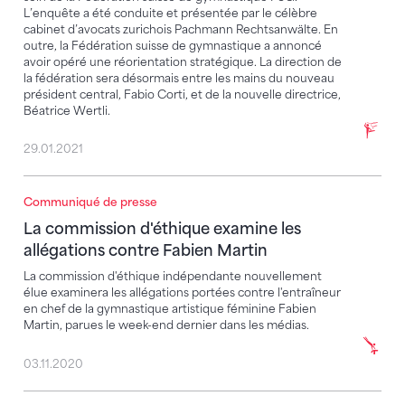
L’enquête a été conduite et présentée par le célèbre
cabinet d’avocats zurichois Pachmann Rechtsanwälte. En
outre, la Fédération suisse de gymnastique a annoncé
avoir opéré une réorientation stratégique. La direction de
la fédération sera désormais entre les mains du nouveau
président central, Fabio Corti, et de la nouvelle directrice,
Béatrice Wertli.
29.01.2021
Communiqué de presse
La commission d'éthique examine les allégations con
La commission d'éthique examine les
allégations contre Fabien Martin
La commission d'éthique indépendante nouvellement
élue examinera les allégations portées contre l'entraîneur
en chef de la gymnastique artistique féminine Fabien
Martin, parues le week-end dernier dans les médias.
03.11.2020