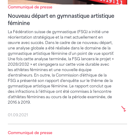
Communiqué de presse
Nouveau départ en gymnastique artistique
féminine
La Fédération suisse de gymnastique (FSG) a initié une
réorientation stratégique et la met actuellement en
œuvre avec succès. Dans le cadre de ce nouveau départ,
une analyse globale a été réalisée dans le domaine de la
gymnastique artistique féminine d'un point de vue sportif.
Une fois cette analyse terminée, la FSG lancera le projet «
2028/2032 » et s'engagera sur cette voie durable avec
les athlètes féminines et une nouvelle équipe
d'entraîneurs. En outre, la Commission d'éthique de la
FSG a présenté son rapport d'enquête sur le thème de la
gymnastique artistique féminine. Le rapport conclut que
des infractions à l’éthique ont été commises à l'encontre
d'athlètes féminines au cours de la période examinée, de
2016 à 2019.
01.09.2021
Communiqué de presse
L’enquête sur la gymnastique artistique féminine se