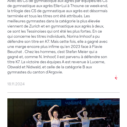
Avec les CS de gymnastique aux agrès par équipes/les CS
de gymnastique aux agrès Elle+Lui à Thoune ce week-end,
la trilogie des CS de gymnastique aux agrès est désormais
terminée et tous les titres ont été attribués. Les
meilleures gymnastes dans la catégorie la plus élevée
viennent de Zurich et en gymnastique aux agrès à deux,
ce sont les Tessinoises qui ont été les plus fortes. En ce
qui concerne les titres individuels, Norina Imhoof a pu
défendre son titre en K7. Mais cette fois, elle a gagné avec
une marge encore plus infime qu’en 2023 face à Flavie
Beuchat . Chez les hommes, c'est Stefan Meier qui a
gagné et, comme N. Imhoof, il est parvenu à défendre son
titre K7. La victoire des équipes A est revenue à Lucerne,
Obwald et Nidwald, et celle de la catégorie B aux
gymnastes du canton d'Argovie.
18.11.2024
« C'était de la folie » – Hattrick à domicile pour Sissa