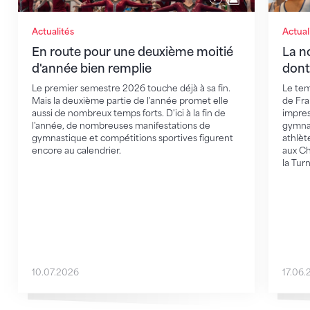
Actualités
Actual
En route pour une deuxième moitié
La n
d'année bien remplie
dont
Le premier semestre 2026 touche déjà à sa fin.
Le tem
Mais la deuxième partie de l'année promet elle
de Fra
aussi de nombreux temps forts. D'ici à la fin de
impres
l'année, de nombreuses manifestations de
gymnas
gymnastique et compétitions sportives figurent
athlèt
encore au calendrier.
aux Ch
la Turn
10.07.2026
17.06.