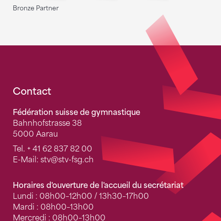
Bronze Partner
Fusszeile
Contact
Fédération suisse de gymnastique
Bahnhofstrasse 38
5000 Aarau
Tel.
+ 41 62 837 82 00
E-Mail:
stv
@stv-fsg.ch
Horaires d'ouverture de l'accueil du secrétariat
Lundi : 08h00–12h00 / 13h30–17h00
Mardi : 08h00–13h00
Mercredi : 08h00–13h00