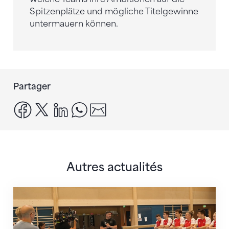
Spitzenplätze und mögliche Titelgewinne
untermauern können.
Partager
facebook
x
linkedin
whatsapp
email
Autres actualités
En route pour Zagreb avec des objectifs clairs